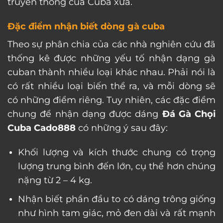
truyền thống của Cuba xưa.
Đặc điểm nhận biết dòng gà cuba
Theo sự phân chia của các nhà nghiên cứu đã
thống kê được những yếu tố nhận dạng gà
cuban thành nhiều loại khác nhau. Phải nói là
có rất nhiều loại biến thể ra, và mỗi dòng sẽ
có những điểm riêng. Tuy nhiên, các đặc điểm
chung để nhận dạng được dáng
Đá Gà Chọi
Cuba Cado888
có những ý sau đây:
Khối lượng và kích thước chung có trọng
lượng trung bình đến lớn, cụ thể hơn chúng
nặng từ 2 – 4 kg.
Nhận biết phần đầu to có dáng trông giống
như hình tam giác, mỏ đen dài và rất mạnh