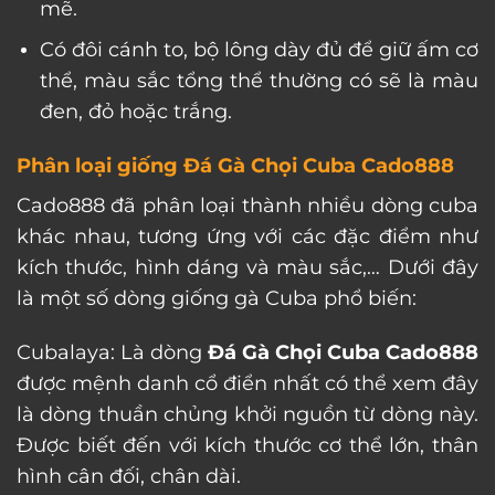
mẽ.
Có đôi cánh to, bộ lông dày đủ để giữ ấm cơ
thể, màu sắc tổng thể thường có sẽ là màu
đen, đỏ hoặc trắng.
Phân loại giống Đá Gà Chọi Cuba Cado888
Cado888 đã phân loại thành nhiều dòng cuba
khác nhau, tương ứng với các đặc điểm như
kích thước, hình dáng và màu sắc,… Dưới đây
là một số dòng giống gà Cuba phổ biến:
Cubalaya: Là dòng
Đá Gà Chọi Cuba Cado888
được mệnh danh cổ điển nhất có thể xem đây
là dòng thuần chủng khởi nguồn từ dòng này.
Được biết đến với kích thước cơ thể lớn, thân
hình cân đối, chân dài.