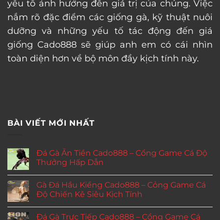
yếu tố ảnh hưởng đến giá trị của chúng. Việc
nắm rõ đặc điểm các giống gà, kỹ thuật nuôi
dưỡng và những yếu tố tác động đến giá
giống Cado888 sẽ giúp anh em có cái nhìn
toàn diện hơn về bộ môn đầy kịch tính này.
BÀI VIẾT MỚI NHẤT
Đá Gà Ăn Tiền Cado888 – Cổng Game Cá Độ
Thưởng Hấp Dẫn
Gà Đá Hầu Kiềng Cado888 – Cỏng Game Cá
Độ Chiến Kê Siêu Kịch Tính
Đá Gà Trực Tiếp Cado888 – Cổng Game Cá