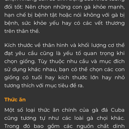
đối tốt: Nên chọn những con gà khỏe mạnh,
hạn chế bị bệnh tật hoặc nói không với gà bị
bệnh, sức khỏe yếu hay có các vết thương
trên thân thể.
Kích thước về thân hình và khối lượng cơ thể
đạt yêu cầu cũng là yếu tố quan trọng khi
chọn giống. Tùy thuộc nhu cầu và mục đích
sử dụng khác nhau, bạn có thể chọn các con
giống có tuổi hay kích thước lớn hay nhỏ
tương thích với mục tiêu đề ra.
Thức ăn
Một số loại thức ăn chính của gà đá Cuba
cũng tương tự như các loài gà chọi khác.
Trong đó bao gồm các nguồn chất dinh