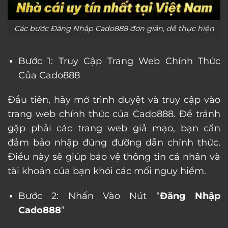
Các bước Đăng Nhập Cado888 đơn giản, dễ thực hiện
Bước 1: Truy Cập Trang Web Chính Thức
Của Cado888
Đầu tiên, hãy mở trình duyệt và truy cập vào
trang web chính thức của Cado888. Để tránh
gặp phải các trang web giả mạo, bạn cần
đảm bảo nhập đúng đường dẫn chính thức.
Điều này sẽ giúp bảo vệ thông tin cá nhân và
tài khoản của bạn khỏi các mối nguy hiểm.
Bước 2: Nhấn Vào Nút “
Đăng Nhập
Cado888
”