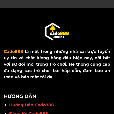
Cado888
là một trong những nhà cái trực tuyến
uy tín và chất lượng hàng đầu hiện nay, nổi bật
với sự đổi mới trong trò chơi. Hệ thống cung cấp
đa dạng các trò chơi bài hấp dẫn, đảm bảo an
toàn và bảo mật tối đa.
HƯỚNG DẪN
Hướng Dẫn Cado888
Đăng Ký Cado888