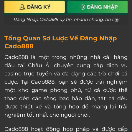
Đăng Nhập Cado888 uy tín, nhanh chóng, tin cậy
Tổng Quan Sơ Lược Về Đăng Nhập
Cado888
Cado888 là một trong những nhà cái hàng
đầu tại Châu Á, chuyên cung cấp dịch vụ
casino trực tuyến và đa dạng các trò chơi cá
cược. Tại Cado888, bạn sẽ được trải nghiệm
một kho game phong phú, từ cá cược thể
thao đến các sòng bạc hấp dẫn, tất cả đều
được thiết kế và tổng hợp để mang lại trải
nghiệm tốt nhất cho người chơi.
Cado888 hoạt động hợp pháp và được cấp