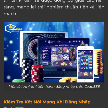
tin tài khoản sẽ được đồng bộ giữa các nền
tảng, mang lại trải nghiệm thuận tiện và liền
mạch.
Một số lưu ý khi tiến hành đăng nhập trên Cado888
Kiểm Tra Kết Nối Mạng Khi Đăng Nhập