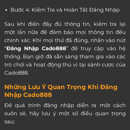
Bước 4: Kiểm Tra và Hoàn Tất Đăng Nhập
Sau khi điền đầy đủ thông tin, kiểm tra lại
một lần nữa để đảm bảo mọi thông tin đều
chính xác. Khi mọi thứ đã đúng, nhấn vào nút
“
Đăng Nhập Cado888
” để truy cập vào hệ
thống. Bạn giờ đã sẵn sàng tham gia vào các
trò chơi và hoạt động thú vị tại sảnh cược của
Cado888.
Những Lưu Ý Quan Trọng Khi Đăng
Nhập Cado888
Để quá trình đăng nhập diễn ra một cách
suôn sẻ, hãy lưu ý một số điều quan trọng
sau: