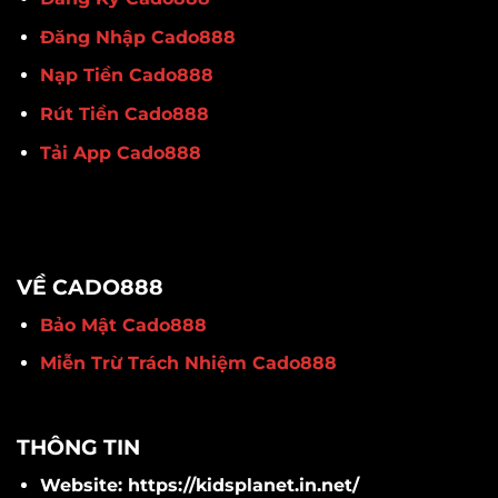
Đăng Nhập Cado888
Nạp Tiền Cado888
Rút Tiền Cado888
Tải App Cado888
VỀ CADO888
Bảo Mật Cado888
Miễn Trừ Trách Nhiệm Cado888
THÔNG TIN
Website: https://kidsplanet.in.net/