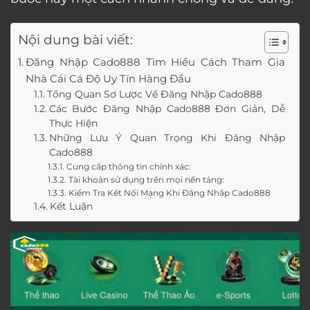
Nội dung bài viết:
Đăng Nhập Cado888 Tìm Hiểu Cách Tham Gia
Nhà Cái Cá Độ Uy Tín Hàng Đầu
Tổng Quan Sơ Lược Về Đăng Nhập Cado888
Các Bước Đăng Nhập Cado888 Đơn Giản, Dễ
Thực Hiện
Những Lưu Ý Quan Trọng Khi Đăng Nhập
Cado888
Cung cấp thông tin chính xác:
Tài khoản sử dụng trên mọi nền tảng:
Kiểm Tra Kết Nối Mạng Khi Đăng Nhập Cado888
Kết Luận