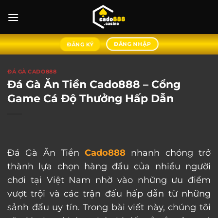
Bỏ
qua
nội
dung
ĐĂNG NHẬP
ĐĂNG KÝ
ĐÁ GÀ CADO888
Đá Gà Ăn Tiền Cado888 – Cổng
Game Cá Độ Thưởng Hấp Dẫn
Đá Gà Ăn Tiền
Cado888
nhanh chóng trở
thành lựa chọn hàng đầu của nhiều người
chơi tại Việt Nam nhờ vào những ưu điểm
vượt trội và các trận đấu hấp dẫn từ những
sảnh đấu uy tín. Trong bài viết này, chúng tôi