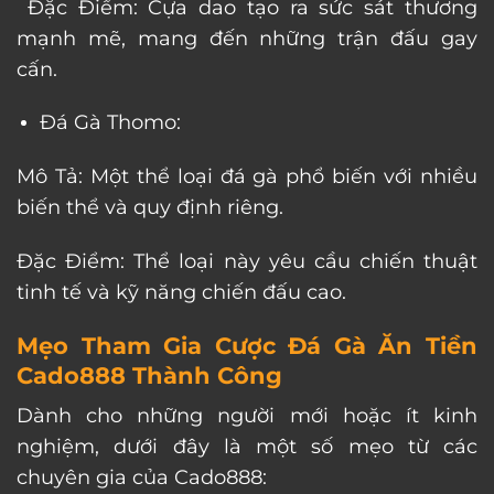
Đặc Điểm: Cựa dao tạo ra sức sát thương
mạnh mẽ, mang đến những trận đấu gay
cấn.
Đá Gà Thomo:
Mô Tả: Một thể loại đá gà phổ biến với nhiều
biến thể và quy định riêng.
Đặc Điểm: Thể loại này yêu cầu chiến thuật
tinh tế và kỹ năng chiến đấu cao.
Mẹo Tham Gia Cược Đá Gà Ăn Tiền
Cado888 Thành Công
Dành cho những người mới hoặc ít kinh
nghiệm, dưới đây là một số mẹo từ các
chuyên gia của Cado888: