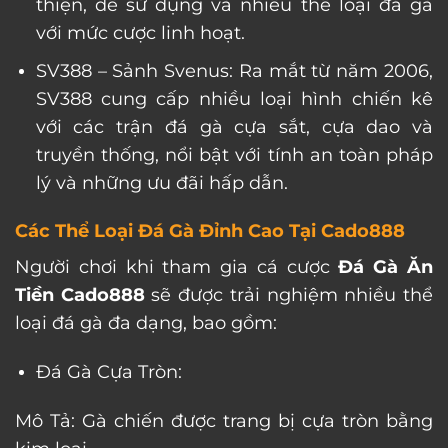
thiện, dễ sử dụng và nhiều thể loại đá gà
với mức cược linh hoạt.
SV388 – Sảnh Svenus: Ra mắt từ năm 2006,
SV388 cung cấp nhiều loại hình chiến kê
với các trận đá gà cựa sắt, cựa dao và
truyền thống, nổi bật với tính an toàn pháp
lý và những ưu đãi hấp dẫn.
Các Thể Loại Đá Gà Đỉnh Cao Tại Cado888
Người chơi khi tham gia cá cược
Đá Gà Ăn
Tiền Cado888
sẽ được trải nghiệm nhiều thể
loại đá gà đa dạng, bao gồm:
Đá Gà Cựa Tròn:
Mô Tả: Gà chiến được trang bị cựa tròn bằng