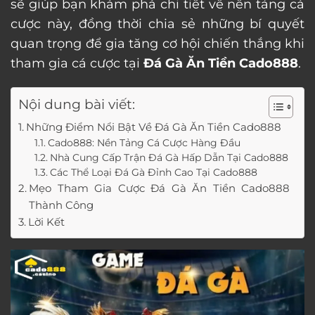
sẽ giúp bạn khám phá chi tiết về nền tảng cá
cược này, đồng thời chia sẻ những bí quyết
quan trọng để gia tăng cơ hội chiến thắng khi
tham gia cá cược tại
Đá Gà Ăn Tiền Cado888
.
Nội dung bài viết:
Những Điểm Nổi Bật Về Đá Gà Ăn Tiền Cado888
Cado888: Nền Tảng Cá Cược Hàng Đầu
Nhà Cung Cấp Trận Đá Gà Hấp Dẫn Tại Cado888
Các Thể Loại Đá Gà Đỉnh Cao Tại Cado888
Mẹo Tham Gia Cược Đá Gà Ăn Tiền Cado888
Thành Công
Lời Kết