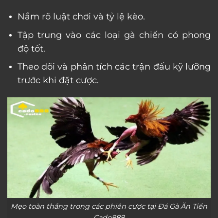
Nắm rõ luật chơi và tỷ lệ kèo.
Tập trung vào các loại gà chiến có phong
độ tốt.
Theo dõi và phân tích các trận đấu kỹ lưỡng
trước khi đặt cược.
Mẹo toàn thắng trong các phiên cược tại Đá Gà Ăn Tiền
Cado888